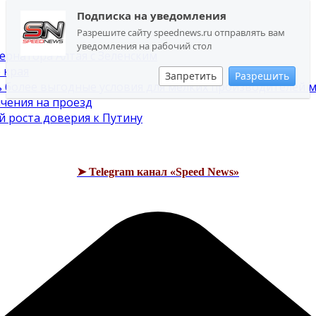
Подписка на уведомления
Разрешите сайту speednews.ru отправлять вам
уведомления на рабочий стол
ернатора Алтая с Зеленским
 края
Запретить
Разрешить
 более выгодные условия для мелких производителей м
ичения на проезд
й роста доверия к Путину
➤ Telegram канал «Speed News»