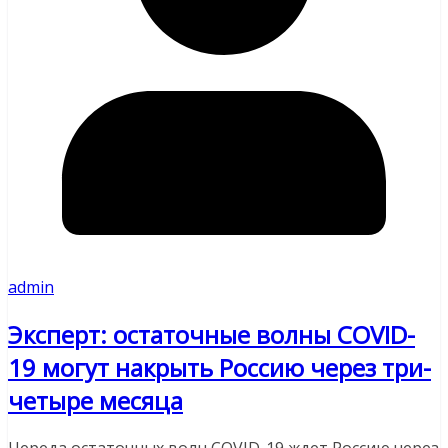
admin
Эксперт: остаточные волны COVID-
19 могут накрыть Россию через три-
четыре месяца
Череда остаточных волн COVID-19 ждет Россию через