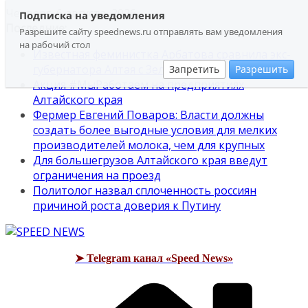
Перейти
Четверг, 6 августа, 2026
Подписка на уведомления
к
Последние:
Разрешите сайту speednews.ru отправлять вам уведомления
содержимому
на рабочий стол
Известная феминистка Арбатова сравнила экс-
губернатора Алтая с Зеленским
Запретить
Разрешить
Акция #МыРаботаем на предприятиях
Алтайского края
Фермер Евгений Поваров: Власти должны
создать более выгодные условия для мелких
производителей молока, чем для крупных
Для большегрузов Алтайского края введут
ограничения на проезд
Политолог назвал сплоченность россиян
причиной роста доверия к Путину
➤ Telegram канал «Speed News»