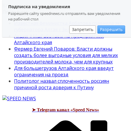
Перейти
Вторник, 4 августа, 2026
Подписка на уведомления
к
Последние:
Разрешите сайту speednews.ru отправлять вам уведомления
содержимому
на рабочий стол
Известная феминистка Арбатова сравнила экс-
губернатора Алтая с Зеленским
Запретить
Разрешить
Акция #МыРаботаем на предприятиях
Алтайского края
Фермер Евгений Поваров: Власти должны
создать более выгодные условия для мелких
производителей молока, чем для крупных
Для большегрузов Алтайского края введут
ограничения на проезд
Политолог назвал сплоченность россиян
причиной роста доверия к Путину
➤ Telegram канал «Speed News»