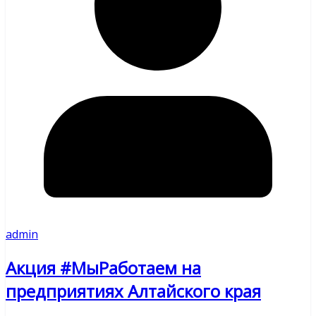
admin
Акция #МыРаботаем на
предприятиях Алтайского края