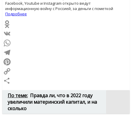
Facebook, Youtube и Instagram открыто ведут
информационную войну с Россией, за деньги с пометкой
Подробнее
Odnoklassniki
VK
WhatsApp
Telegram
Pinterest
Copy
Link
Отправить
По теме:
Правда ли, что в 2022 году
увеличили материнский капитал, и на
сколько