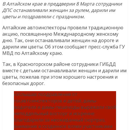
В Алтайском крае в преддверии 8 Марта сотрудники
ДПС останавливали женщин за рулем, дарили им
цветы и поздравляли с праздником.
Алтайские автоинспекторы провели традиционную
акцию, посвященную Международному женскому
дню. Так, они останавливали женщин на дороге и
дарили им цветы. Об этом сообщает пресс-служба ГУ
МВД по Алтайскому краю.
Так, в Красногорском районе сотрудники ГИБДД
вместе с детьми останавливали женщин и дарили им
цветы, пожелав при этом хорошего настроения и
безопасных дорог.
«Услышав поздравления от
госавтоинспекторов и детей, дамы-
водители и дамы-пешеходы выражали свой
неподдельный восторг и искренне
благодарили за неожиданный сюрприз,
внимание и созданное всеми участниками