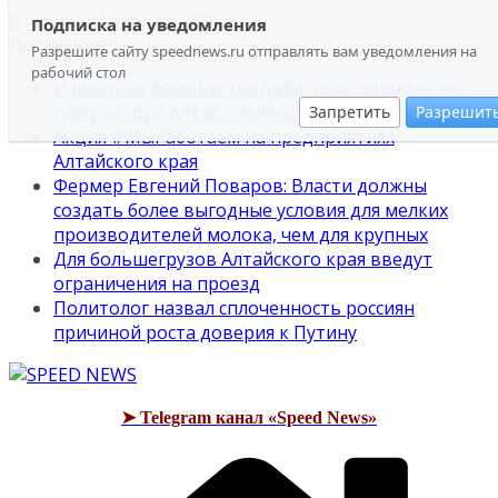
Перейти
Вторник, 4 августа, 2026
Подписка на уведомления
к
Последние:
Разрешите сайту speednews.ru отправлять вам уведомления на
содержимому
рабочий стол
Известная феминистка Арбатова сравнила экс-
губернатора Алтая с Зеленским
Запретить
Разрешит
Акция #МыРаботаем на предприятиях
Алтайского края
Фермер Евгений Поваров: Власти должны
создать более выгодные условия для мелких
производителей молока, чем для крупных
Для большегрузов Алтайского края введут
ограничения на проезд
Политолог назвал сплоченность россиян
причиной роста доверия к Путину
➤ Telegram канал «Speed News»