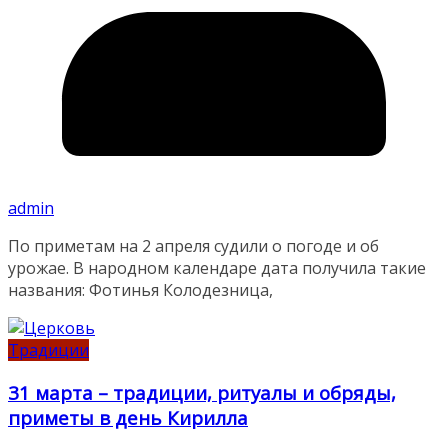
admin
По приметам на 2 апреля судили о погоде и об
урожае. В народном календаре дата получила такие
названия: Фотинья Колодезница,
Традиции
31 марта – традиции, ритуалы и обряды,
приметы в день Кирилла