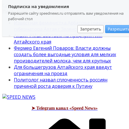
Перейти
Среда, 5 августа, 2026
Подписка на уведомления
к
Последние:
Разрешите сайту speednews.ru отправлять вам уведомления на
содержимому
рабочий стол
Известная феминистка Арбатова сравнила экс-
губернатора Алтая с Зеленским
Запретить
Разрешит
Акция #МыРаботаем на предприятиях
Алтайского края
Фермер Евгений Поваров: Власти должны
создать более выгодные условия для мелких
производителей молока, чем для крупных
Для большегрузов Алтайского края введут
ограничения на проезд
Политолог назвал сплоченность россиян
причиной роста доверия к Путину
➤ Telegram канал «Speed News»