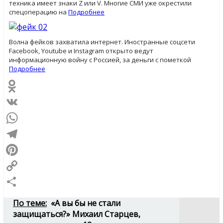
техника имеет знаки Z или V. Многие СМИ уже окрестили
спецоперацию на
Подробнее
Волна фейков захватила интернет. Иностранные соцсети
Facebook, Youtube и Instagram открыто ведут
информационную войну с Россией, за деньги с пометкой
Подробнее
Odnoklassniki
VK
WhatsApp
Telegram
Pinterest
Copy
Link
Отправить
По теме:
«А вы бы не стали
защищаться?» Михаил Старцев,