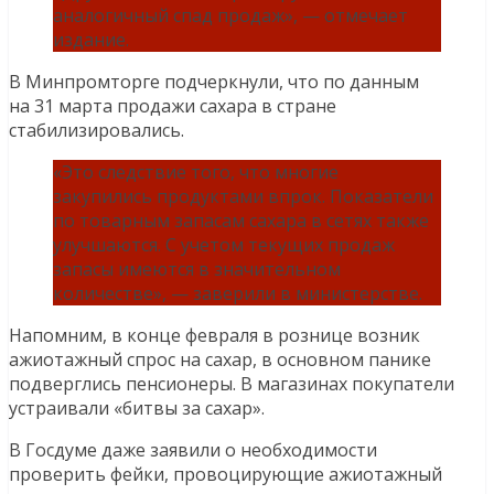
аналогичный спад продаж», — отмечает
издание.
В Минпромторге подчеркнули, что по данным
на 31 марта продажи сахара в стране
стабилизировались.
«Это следствие того, что многие
закупились продуктами впрок. Показатели
по товарным запасам сахара в сетях также
улучшаются. С учетом текущих продаж
запасы имеются в значительном
количестве», — заверили в министерстве.
Напомним, в конце февраля в рознице возник
ажиотажный спрос на сахар, в основном панике
подверглись пенсионеры. В магазинах покупатели
устраивали «битвы за сахар».
В Госдуме даже заявили о необходимости
проверить фейки, провоцирующие ажиотажный