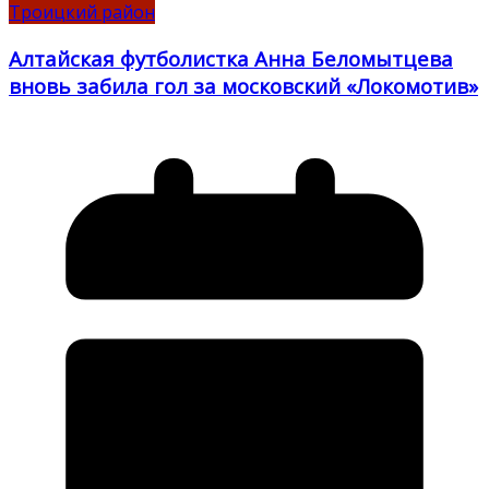
Троицкий район
Алтайская футболистка Анна Беломытцева
вновь забила гол за московский «Локомотив»