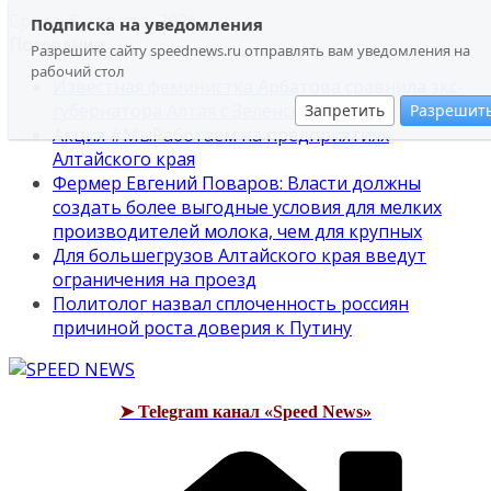
Перейти
Среда, 5 августа, 2026
Подписка на уведомления
к
Последние:
Разрешите сайту speednews.ru отправлять вам уведомления на
содержимому
рабочий стол
Известная феминистка Арбатова сравнила экс-
губернатора Алтая с Зеленским
Запретить
Разрешит
Акция #МыРаботаем на предприятиях
Алтайского края
Фермер Евгений Поваров: Власти должны
создать более выгодные условия для мелких
производителей молока, чем для крупных
Для большегрузов Алтайского края введут
ограничения на проезд
Политолог назвал сплоченность россиян
причиной роста доверия к Путину
➤ Telegram канал «Speed News»