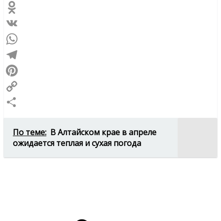
Odnoklassniki
VK
WhatsApp
Telegram
Pinterest
Copy
Link
Отправить
По теме:
В Алтайском крае в апреле
ожидается теплая и сухая погода