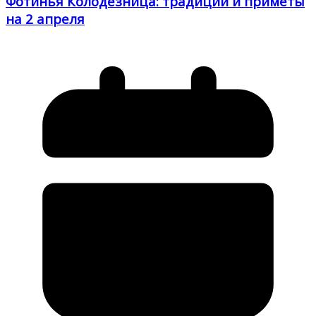
Фотинья Колодезница: традиции и приметы
на 2 апреля