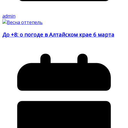
admin
До +8: о погоде в Алтайском крае 6 марта