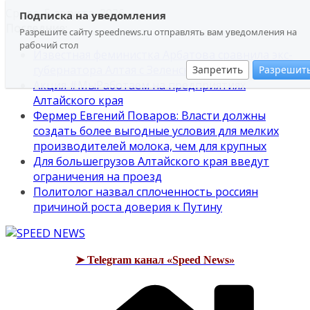
Перейти
Среда, 5 августа, 2026
Подписка на уведомления
к
Последние:
Разрешите сайту speednews.ru отправлять вам уведомления на
содержимому
рабочий стол
Известная феминистка Арбатова сравнила экс-
губернатора Алтая с Зеленским
Запретить
Разрешит
Акция #МыРаботаем на предприятиях
Алтайского края
Фермер Евгений Поваров: Власти должны
создать более выгодные условия для мелких
производителей молока, чем для крупных
Для большегрузов Алтайского края введут
ограничения на проезд
Политолог назвал сплоченность россиян
причиной роста доверия к Путину
➤ Telegram канал «Speed News»