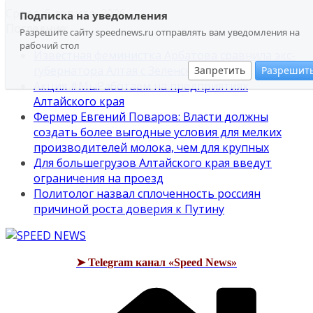
Перейти
Среда, 5 августа, 2026
Подписка на уведомления
к
Последние:
Разрешите сайту speednews.ru отправлять вам уведомления на
содержимому
рабочий стол
Известная феминистка Арбатова сравнила экс-
губернатора Алтая с Зеленским
Запретить
Разрешит
Акция #МыРаботаем на предприятиях
Алтайского края
Фермер Евгений Поваров: Власти должны
создать более выгодные условия для мелких
производителей молока, чем для крупных
Для большегрузов Алтайского края введут
ограничения на проезд
Политолог назвал сплоченность россиян
причиной роста доверия к Путину
➤ Telegram канал «Speed News»