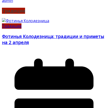
admin
Традиции
Традиции
Фотинья Колодезница: традиции и приметы
на 2 апреля