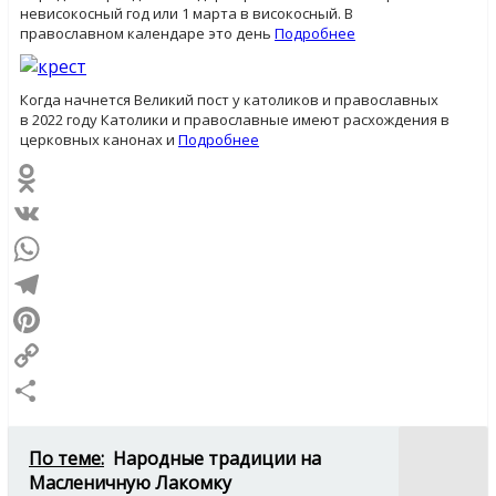
невисокосный год или 1 марта в високосный. В
православном календаре это день
Подробнее
Когда начнется Великий пост у католиков и православных
в 2022 году Католики и православные имеют расхождения в
церковных канонах и
Подробнее
Odnoklassniki
VK
WhatsApp
Telegram
Pinterest
Copy
Link
Отправить
По теме:
Народные традиции на
Масленичную Лакомку