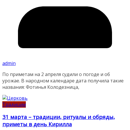
admin
По приметам на 2 апреля судили о погоде и об
урожае. В народном календаре дата получила такие
названия: Фотинья Колодезница,
Традиции
31 марта – традиции, ритуалы и обряды,
приметы в день Кирилла