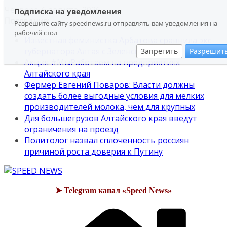
Перейти
Четверг, 6 августа, 2026
Подписка на уведомления
к
Последние:
Разрешите сайту speednews.ru отправлять вам уведомления на
содержимому
рабочий стол
Известная феминистка Арбатова сравнила экс-
губернатора Алтая с Зеленским
Запретить
Разрешит
Акция #МыРаботаем на предприятиях
Алтайского края
Фермер Евгений Поваров: Власти должны
создать более выгодные условия для мелких
производителей молока, чем для крупных
Для большегрузов Алтайского края введут
ограничения на проезд
Политолог назвал сплоченность россиян
причиной роста доверия к Путину
➤ Telegram канал «Speed News»