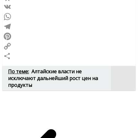
Odnoklassniki
VK
WhatsApp
Telegram
Pinterest
Copy
Link
Отправить
По теме:
Алтайские власти не
исключают дальнейший рост цен на
продукты