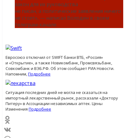
закон для их руководства
не писан, а политические заявления ничего
не стоят», — написал Володин в своем
телеграм-канале.
Евросоюз отключил от SWIFT банки ВТБ, «Россия»
и «Открытие», а также Новикомбанк, Промсвязьбанк,
Совкомбанк и ВЭБ.РФ. Об этом сообщает РИА Новости.
Напомним,
Подробнее
Ситуация последних дней не могла не сказаться на
импортный лекарственный рынок, рассказали «Доктору
Питеру» в Ассоциации независимых аптек. Цены
Изменения
Подробнее
Odnoklassniki