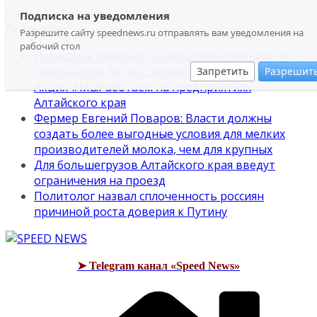
Перейти
Пятница, 7 августа, 2026
Подписка на уведомления
к
Последние:
Разрешите сайту speednews.ru отправлять вам уведомления на
содержимому
рабочий стол
Известная феминистка Арбатова сравнила экс-
губернатора Алтая с Зеленским
Запретить
Разрешит
Акция #МыРаботаем на предприятиях
Алтайского края
Фермер Евгений Поваров: Власти должны
создать более выгодные условия для мелких
производителей молока, чем для крупных
Для большегрузов Алтайского края введут
ограничения на проезд
Политолог назвал сплоченность россиян
причиной роста доверия к Путину
➤ Telegram канал «Speed News»