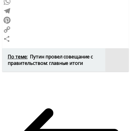
VK
WhatsApp
Telegram
Pinterest
Copy
Link
Отправить
По теме:
Путин провел совещание с
правительством: главные итоги