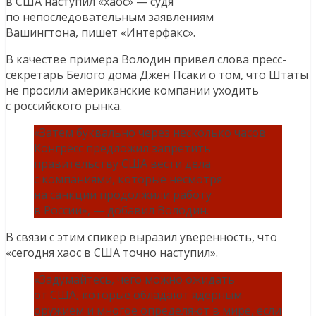
в США наступил «хаос» — судя
по непоследовательным заявлениям
Вашингтона, пишет «Интерфакс».
В качестве примера Володин привел слова пресс-
секретарь Белого дома Джен Псаки о том, что Штаты
не просили американские компании уходить
с российского рынка.
«Затем буквально через несколько часов
Конгресс предложил запретить
правительству США вести дела
с компаниями, которые несмотря
на санкции продолжили работу
в России», — добавил Володин.
В связи с этим спикер выразил уверенность, что
«сегодня хаос в США точно наступил».
«Задумайтесь, чего можно ожидать
от США, которые обладают ядерным
оружием и многое определяют в мире, если