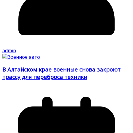
admin
В Алтайском крае военные снова закроют
трассу для переброса техники