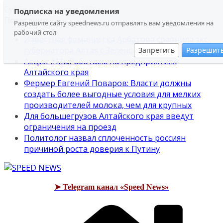
Перейти
Суббота, 8 августа, 2026
Подписка на уведомления
к
Последние:
Разрешите сайту speednews.ru отправлять вам уведомления на
содержимому
рабочий стол
Известная феминистка Арбатова сравнила экс-
губернатора Алтая с Зеленским
Запретить
Разрешит
Акция #МыРаботаем на предприятиях
Алтайского края
Фермер Евгений Поваров: Власти должны
создать более выгодные условия для мелких
производителей молока, чем для крупных
Для большегрузов Алтайского края введут
ограничения на проезд
Политолог назвал сплоченность россиян
причиной роста доверия к Путину
➤ Telegram канал «Speed News»