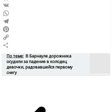
Odnoklassniki
VK
WhatsApp
Telegram
Pinterest
Copy
Link
Отправить
По теме:
В Барнауле дорожника
осудили за падение в колодец
девочки, радовавшейся первому
снегу